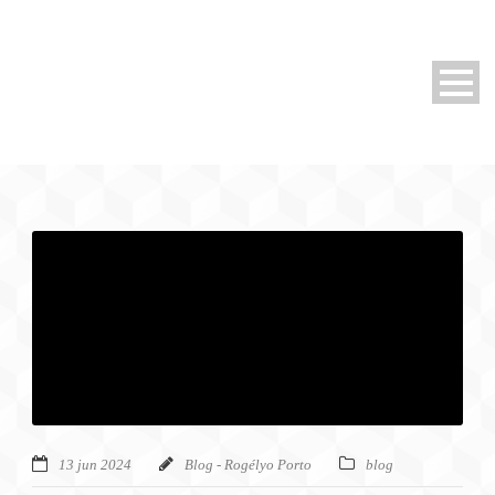
13 jun 2024
Blog - Rogélyo Porto
blog