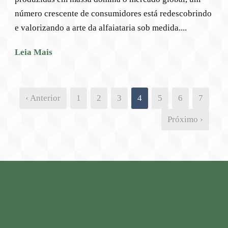
número crescente de consumidores está redescobrindo
e valorizando a arte da alfaiataria sob medida....
Leia Mais
‹ Anterior
1
2
3
4
5
6
7
Próximo ›