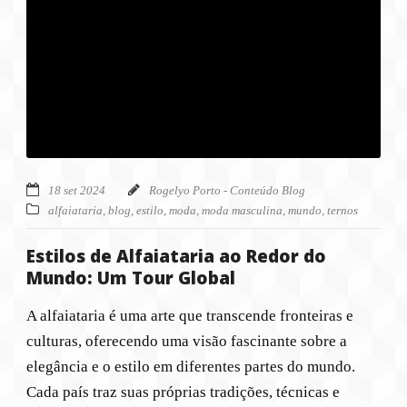
18 set 2024
Rogelyo Porto - Conteúdo Blog
alfaiataria
,
blog
,
estilo
,
moda
,
moda masculina
,
mundo
,
ternos
Estilos de Alfaiataria ao Redor do
Mundo: Um Tour Global
A alfaiataria é uma arte que transcende fronteiras e
culturas, oferecendo uma visão fascinante sobre a
elegância e o estilo em diferentes partes do mundo.
Cada país traz suas próprias tradições, técnicas e