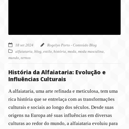
18 set 2024
Rogelyo Porto - Conteúdo Blog
alfaiataria
,
blog
,
estilo
,
história
,
moda
,
moda masculina
,
mundo
,
ternos
História da Alfaiataria: Evolução e
Influências Culturais
A alfaiataria, uma arte refinada e meticulosa, tem uma
rica história que se entrelaça com as transformações
culturais e sociais ao longo dos séculos. Desde suas
origens na Europa até suas influências em diversas
culturas ao redor do mundo, a alfaiataria evoluiu para