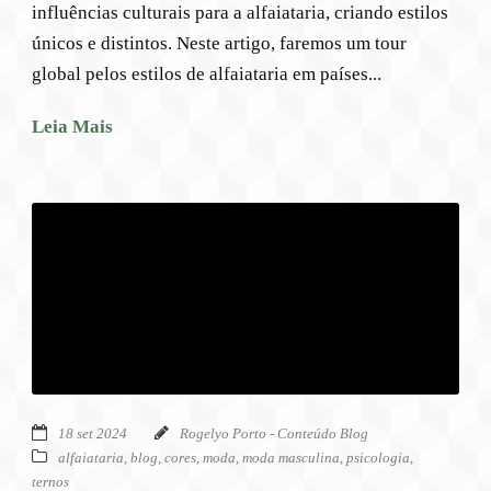
influências culturais para a alfaiataria, criando estilos
únicos e distintos. Neste artigo, faremos um tour
global pelos estilos de alfaiataria em países...
Leia Mais
18 set 2024
Rogelyo Porto - Conteúdo Blog
alfaiataria
,
blog
,
cores
,
moda
,
moda masculina
,
psicologia
,
ternos