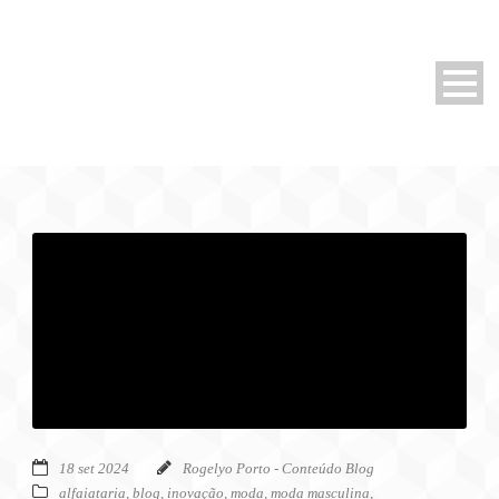
18 set 2024
Rogelyo Porto - Conteúdo Blog
alfaiataria
,
blog
,
inovação
,
moda
,
moda masculina
,